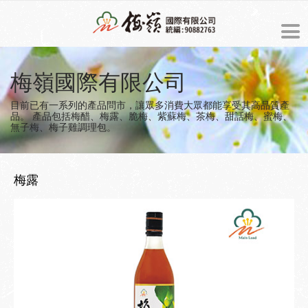
ENGLISH
梅嶺國際有限公司
最新消息
目前已有一系列的產品問市，讓眾多消費大眾都能享受其高品質產
品。
產品包括梅醋、梅露、脆梅、紫蘇梅、茶梅、甜話梅、蜜梅、
無子梅、梅子雞調理包。
商品介紹
預約訂購
梅露
關於梅嶺
梅嶺的由來
美食製造過程
經營理念
梅子食譜