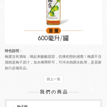
檢驗報告
園區導覽
聯絡我們
梅之風情
友站連結
梅嶺地圖導覽
生態導覽
環境導覽
特色說明
：
梅露沒有酒味，喝起來酸酸甜甜，彷彿初戀的感覺！梅露不含
酒精是梅子原汁，加水稀釋即可，可沖冰熱開水飲用，是居家
旅行必備良品。
回上一頁
我 們 の 商 品
=====
=====
梅子雞