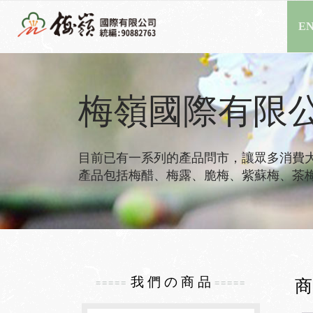
EN
梅嶺國際有限
目前已有一系列的產品問市，讓眾多消費
產品包括梅醋、梅露、脆梅、紫蘇梅、茶
我 們 の 商 品
商
=====
=====