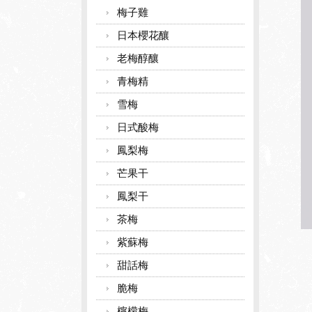
梅子雞
日本櫻花釀
老梅醇釀
青梅精
雪梅
日式酸梅
鳳梨梅
芒果干
鳳梨干
茶梅
紫蘇梅
甜話梅
脆梅
檸檬梅