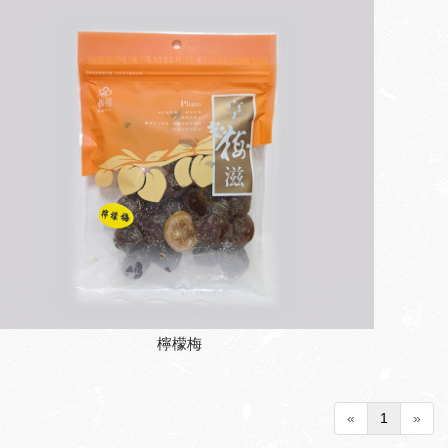
檸檬梅
«
1
»