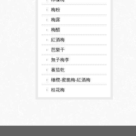
梅粉
梅露
梅醋
紅酒梅
芭樂干
無子梅李
蕃茄乾
橄欖-蜜脆梅-紅酒梅
桂花梅